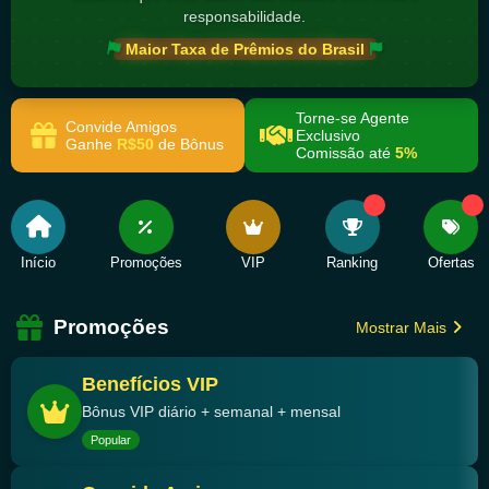
responsabilidade.
Maior Taxa de Prêmios do Brasil
Torne-se Agente
Convide Amigos
Exclusivo
Ganhe
R$50
de Bônus
Comissão até
5%
Início
Promoções
VIP
Ranking
Ofertas
Promoções
Mostrar Mais
Benefícios VIP
Bônus VIP diário + semanal + mensal
Popular